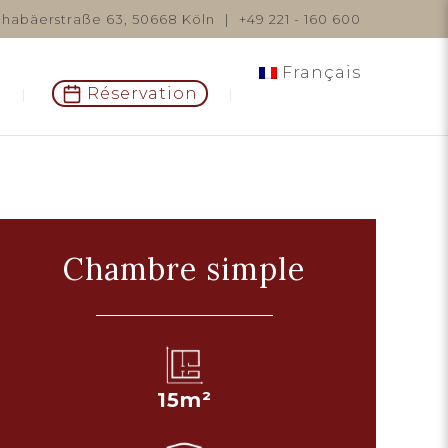
habäerstraße 63, 50668 Köln
|
+49 221 - 160 600
Français
Réservation
Chambre simple
15m²