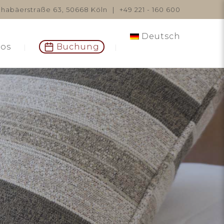
habäerstraße 63, 50668 Köln
|
+49 221 - 160 600
Deutsch
fos
Buchung