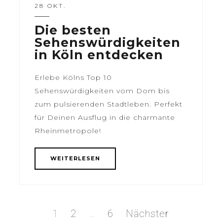
28 OKT.
Die besten
Sehenswürdigkeiten
in Köln entdecken
Erlebe Kölns Top 10
Sehenswürdigkeiten vom Dom bis
zum pulsierenden Stadtleben. Perfekt
für Deinen Ausflug in die charmante
Rheinmetropole!
WEITERLESEN
Seite
1
Seite
2
…
Seite
6
Nächster