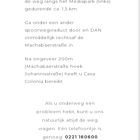
de weg langs het Mediapark (links)
gedurende ca. 1,5 km.
Ga onder een ander
spoorwegviaduct door en DAN
onmiddellijk rechtsaf de
Machabäerstraße in.
Na ongeveer 200m
(Machabäerstraße hoek
Johannisstraße) heeft u Casa
Colonia bereikt.
Als u onderweg een
probleem hebt, kunt u ons
natuurlijk altijd de weg
vragen. Eén telefoontje is
genoeg:
0221 160600