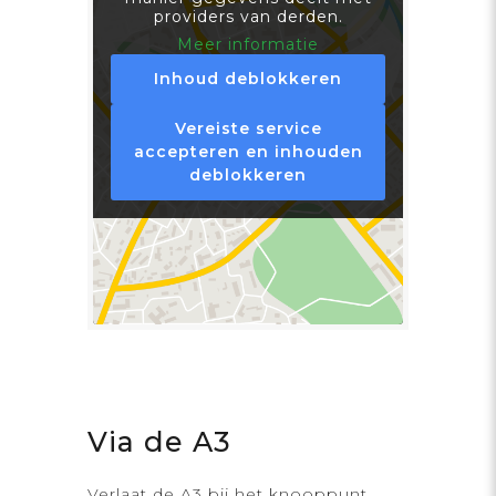
providers van derden.
Meer informatie
Inhoud deblokkeren
Vereiste service
accepteren en inhouden
deblokkeren
Via de A3
Verlaat de A3 bij het knooppunt