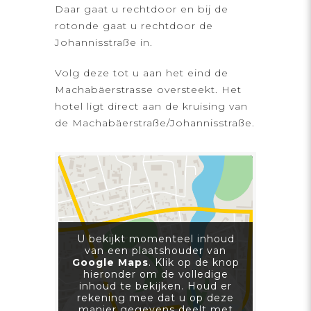
Daar gaat u rechtdoor en bij de
rotonde gaat u rechtdoor de
Johannisstraße in.
Volg deze tot u aan het eind de
Machabäerstrasse oversteekt. Het
hotel ligt direct aan de kruising van
de Machabäerstraße/Johannisstraße.
U bekijkt momenteel inhoud
van een plaatshouder van
Google Maps
. Klik op de knop
hieronder om de volledige
inhoud te bekijken. Houd er
rekening mee dat u op deze
manier gegevens deelt met