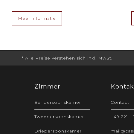
Meer informatie
Zimmer
Kontak
Eenpersoonskamer
Contact
Tweepersoonskamer
+49 221 –
Driepersoonskamer
mail@casa