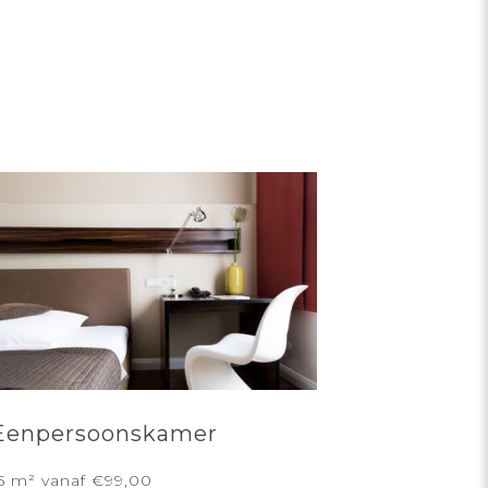
Eenpersoonskamer
5 m² vanaf €99,00