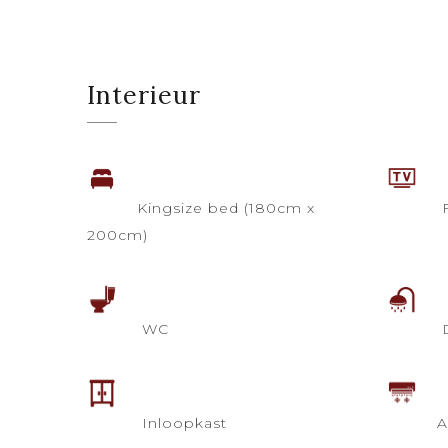
Interieur
Kingsize bed (180cm x
F
200cm)
WC
Inloopkast
A